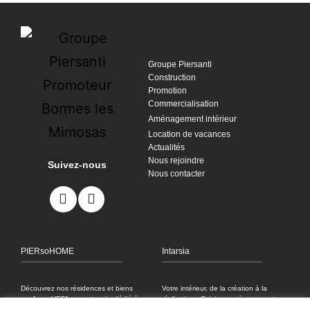
Groupe Piersanti
Construction
Promotion
Commercialisation
Aménagement intérieur
Location de vacances
Actualités
Nous rejoindre
Suivez-nous
Nous contacter
PIERsoHOME
Intarsia
Découvrez nos résidences et biens
Votre intérieur, de la création à la
neufs en VEFA sur notre site dédié à
réalisation : Cuisine, aménagement
notre espace de vente au Lavandou.
intérieur sur mesure dans le Var.